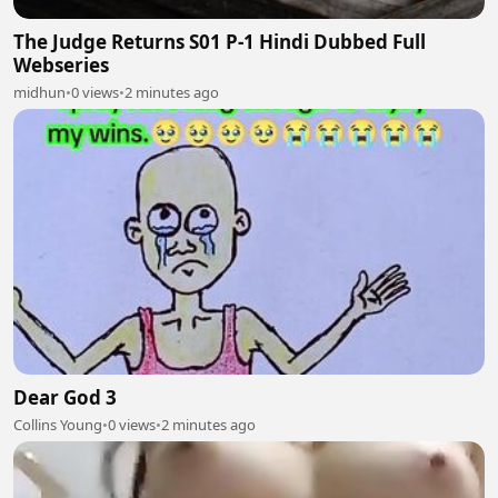
The Judge Returns S01 P-1 Hindi Dubbed Full
Webseries
midhun
•
0 views
•
2 minutes ago
Dear God 3
Collins Young
•
0 views
•
2 minutes ago