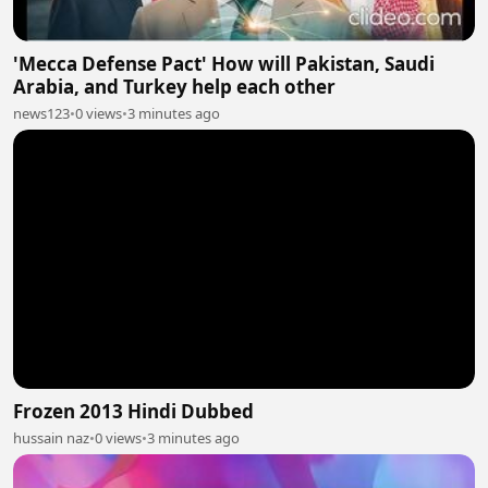
'Mecca Defense Pact' How will Pakistan, Saudi
Arabia, and Turkey help each other
news123
•
0 views
•
3 minutes ago
Frozen 2013 Hindi Dubbed
hussain naz
•
0 views
•
3 minutes ago