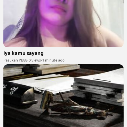
iya kamu sayang
Pasukan PB88
•
0 views
•
1 minute ago