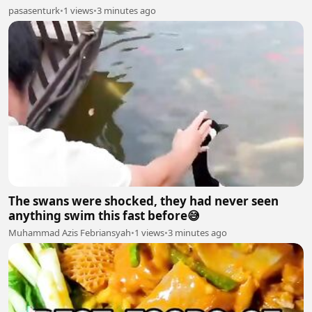
pasasenturk
•
1 views
•
3 minutes ago
The swans were shocked, they had never seen
anything swim this fast before😅
Muhammad Azis Febriansyah
•
1 views
•
3 minutes ago