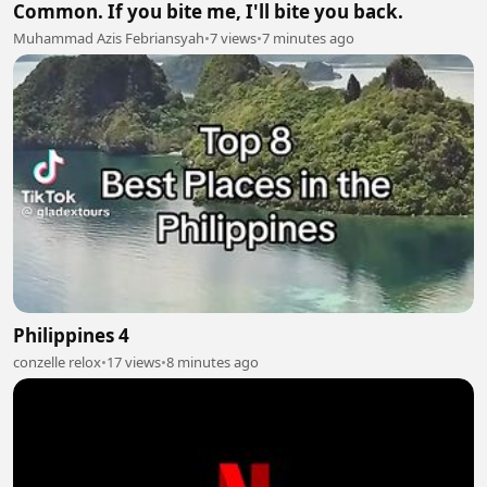
Common. If you bite me, I'll bite you back.
Muhammad Azis Febriansyah
•
7 views
•
7 minutes ago
Philippines 4
conzelle relox
•
17 views
•
8 minutes ago