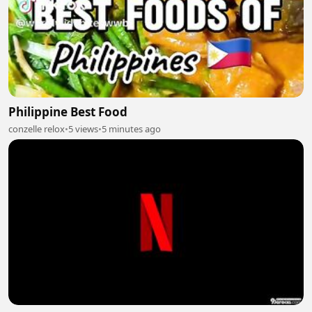
Philippine Best Food
conzelle relox
•
5 views
•
5 minutes ago