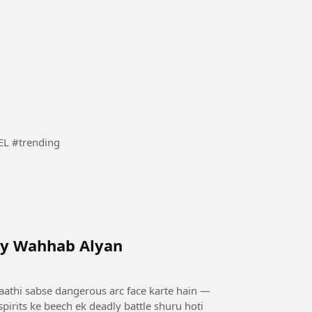
AEDREL #trending
by Wahhab Alyan
saathi sabse dangerous arc face karte hain —
pirits ke beech ek deadly battle shuru hoti