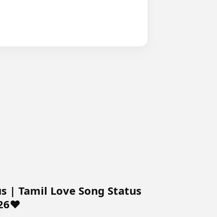
tus | Tamil Love Song Status
26❤️