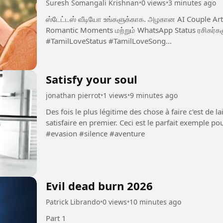
Suresh Somangali Krishnan
•
0 views
•
3 minutes ago
ஸ்டேட்டஸ் வீடியோ உங்களுக்காக. அழகான AI Couple Ar
Romantic Moments மற்றும் WhatsApp Status ரசிகர்களு
#TamilLoveStatus #TamilLoveSong...
Satisfy your soul
jonathan pierrot
•
1 views
•
9 minutes ago
Des fois le plus légitime des chose à faire c'est de l
satisfaire en premier. Ceci est le parfait exemple pour Hossam
#evasion #silence #aventure
Evil dead burn 2026
Patrick Librando
•
0 views
•
10 minutes ago
Part 1