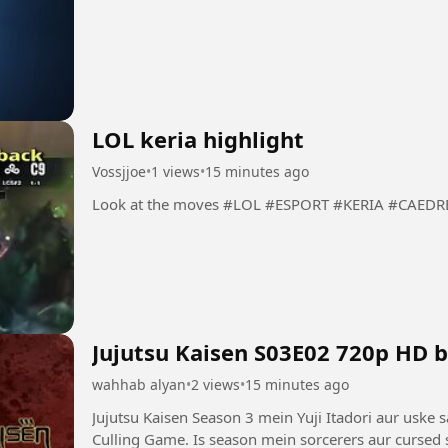
LOL keria highlight
Vossjjoe
•
1 views
•
15 minutes ago
Look at the moves #LOL #ESPORT #KERIA #C
Jujutsu Kaisen S03E02 720p HD 
wahhab alyan
•
2 views
•
15 minutes ago
Jujutsu Kaisen Season 3 mein Yuji Itadori aur uske 
Culling Game. Is season mein sorcerers aur cursed s